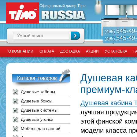
Официальный дилер Timo
545-49
(495)
545-49
(495)
О КОМПАНИИ
ОПЛАТА
ДОСТАВКА
АКЦИИ
УСТАНОВКА
Г
Душевая ка
премиум-кл
Душевые кабины
Душевые боксы
Душевая кабина T
Душевые системы
лучшая продукция
Душевые уголки
этой финской ком
Мебель для ванной
модели класса пр