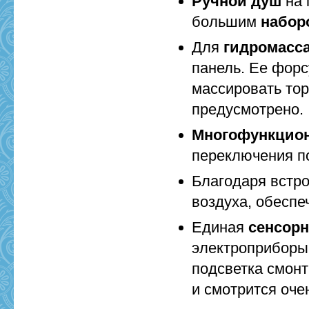
Ручной душ
на 
большим
набор
Для
гидромасс
панель. Ее форс
массировать тор
предусмотрено.
Многофункцио
переключения по
Благодаря встр
воздуха, обеспе
Единая
сенсорн
электроприборы 
подсветка смонт
и смотрится оче