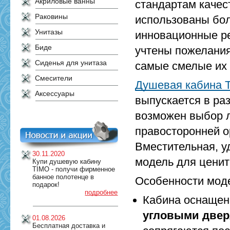
Акриловые ванны
стандартам качес
Раковины
использованы бол
Унитазы
инновационные ре
Биде
учтены пожелания
Сиденья для унитаза
самые смелые их
Смесители
Душевая кабина T
Аксессуары
выпускается в ра
возможен выбор 
правосторонней о
Вместительная, у
30.11.2020
модель для ценит
Купи душевую кабину
TIMO - получи фирменное
банное полотенце в
Особенности мод
подарок!
подробнее
Кабина оснаще
угловыми две
01.08.2026
Бесплатная доставка и