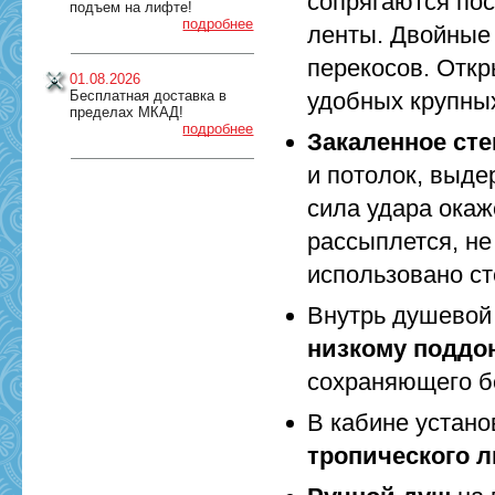
сопрягаются по
подъем на лифте!
подробнее
ленты. Двойные
перекосов. Отк
01.08.2026
Бесплатная доставка в
удобных крупных
пределах МКАД!
подробнее
Закаленное сте
и потолок, выде
сила удара окаж
рассыплется, не
использовано с
Внутрь душевой
низкому поддо
сохраняющего б
В кабине устан
тропического 