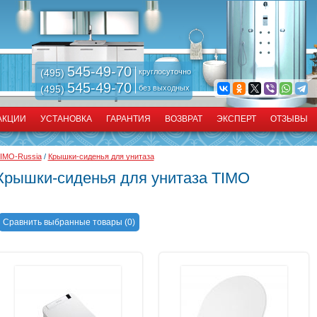
545-49-70
(495)
круглосуточно
545-49-70
(495)
без выходных
АКЦИИ
УСТАНОВКА
ГАРАНТИЯ
ВОЗВРАТ
ЭКСПЕРТ
ОТЗЫВЫ
IMO-Russia
/
Крышки-сиденья для унитаза
Крышки-сиденья для унитаза TIMO
Сравнить выбранные товары (
0
)