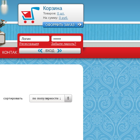
Корзина
Товаров:
0
шт.
На сумму:
0
руб.
Регистрация
Забыли пароль?
КОНТАКТЫ
по популярности ↓
сортировать