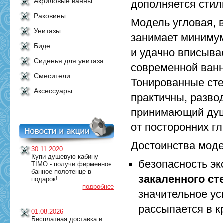
Акриловые ванны
дополняется сти
Раковины
Модель угловая, 
Унитазы
занимает минимум
Биде
и удачно вписыва
Сиденья для унитаза
современной ванн
Смесители
Тонированные сте
Аксессуары
практичны, разво
принимающий душ
от посторонних гл
Достоинства моде
30.11.2020
Купи душевую кабину
безопасность э
TIMO - получи фирменное
банное полотенце в
закаленного ст
подарок!
подробнее
значительное ус
рассыпается в к
01.08.2026
Бесплатная доставка и