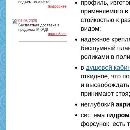
профиль, изгот
подъем на лифте!
подробнее
применяемого в 
стойкостью к р
01.08.2026
Бесплатная доставка в
видом;
пределах МКАД!
подробнее
надежное креп
бесшумный плав
роликами в пол
в
душевой кабин
откидное, что п
и высвобождать 
принимают стоя
неглубокий
акр
система
гидром
форсунок, есть 