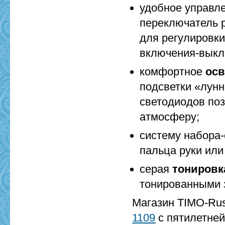
удобное управл
переключатель 
для регулировк
включения-выклю
комфортное
ос
подсветки «лунн
светодиодов по
атмосферу;
систему набора
пальца руки или
серая
тонировк
тонированными 
Магазин TIMO-Rus
1109
с пятилетней