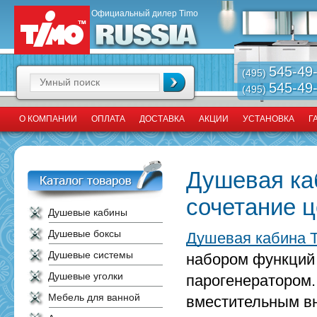
Официальный дилер Timo
545-49
(495)
545-49
(495)
О КОМПАНИИ
ОПЛАТА
ДОСТАВКА
АКЦИИ
УСТАНОВКА
Г
Душевая ка
сочетание 
Душевые кабины
Душевые боксы
Душевая кабина 
Душевые системы
набором функций
Душевые уголки
парогенератором.
Мебель для ванной
вместительным вн