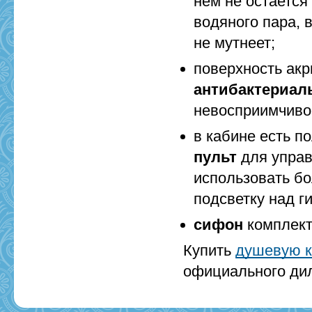
нем не остается
водяного пара, 
не мутнеет;
поверхность акр
антибактериал
невосприимчивос
в кабине есть п
пульт
для управ
использовать бо
подсветку над 
сифон
комплект
Купить
душевую к
официального дил