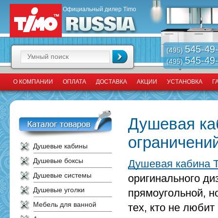
Официальный дилер Timo
545-49
(495)
545-49
(495)
О КОМПАНИИ
ОПЛАТА
ДОСТАВКА
АКЦИИ
УСТАНОВКА
Г
Душевая ка
ограничени
Душевые кабины
Душевые боксы
Душевая кабина T
Душевые системы
оригинального ди
Душевые уголки
прямоугольной, н
Мебель для ванной
тех, кто не любит