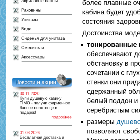
Акриловые ванны
более плавные оч
Раковины
кабина будет удо
Унитазы
состояния здоров
Биде
Достоинства мод
Сиденья для унитаза
тонированные 
Смесители
обеспечивают д
Аксессуары
обстановку в пр
сочетании с глу
стенки они прид
сдержанный обли
30.11.2020
Купи душевую кабину
белый поддон и
TIMO - получи фирменное
банное полотенце в
серебристым си
подарок!
подробнее
размеры
душево
позволяют свобо
01.08.2026
Бесплатная доставка и