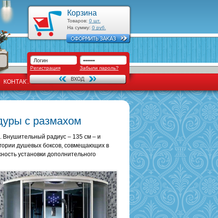
Корзина
Товаров:
0
шт.
На сумму:
0
руб.
Регистрация
Забыли пароль?
КОНТАКТЫ
дуры с размахом
. Внушительный радиус – 135 см – и
тегории душевых боксов, совмещающих в
жность установки дополнительного