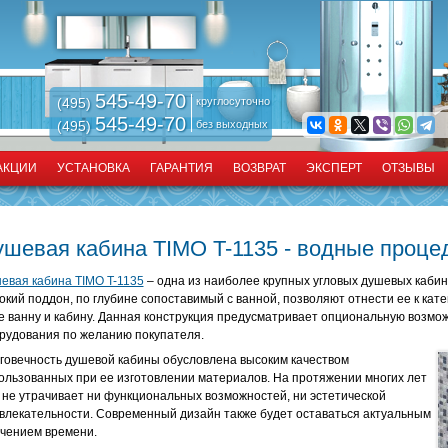
545-49-70
(495)
круглосуточно
545-49-70
(495)
без выходных
АКЦИИ
УСТАНОВКА
ГАРАНТИЯ
ВОЗВРАТ
ЭКСПЕРТ
ОТЗЫВЫ
ушевая кабина TIMO T-1135 - водные проце
евая кабина TIMO T-1135
– одна из наиболее крупных угловых душевых кабин
окий поддон, по глубине сопоставимый с ванной, позволяют отнести ее к ка
е ванну и кабину. Данная конструкция предусматривает опциональную возмо
рудования по желанию покупателя.
говечность душевой кабины обусловлена высоким качеством
ользованных при ее изготовлении материалов. На протяжении многих лет
 не утрачивает ни функциональных возможностей, ни эстетической
влекательности. Современный дизайн также будет оставаться актуальным
ечением времени.