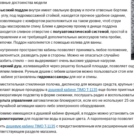
овные достоинства модели
ысокий поддон
внутри имеет овальную форму и почти отвесные бортики.
 углу, под гидромассажной стойкой, находится прочное удобное сидение,
озволяющее с комфортом расположиться на таком уровне, чтоб струи
оды массировали спину. Ближе к дверному проему в днище поддона
аходится сливное отверстие с
полуавтоматической системой
, простой в
правлении и не требующей дополнительных аксессуаров типа пробки,
епочки. Поддон наполняется с помощью излива для ванны.
нутреннее пространство кабины позволяет принимать любое положение,
аклоняться, разводить руки в стороны. Можно не опасаться случайно
азбить стекло – оно выдерживает очень высокие ударные нагрузки.
ерхний душ
, изливающийся через решетку большой площади, позволяет ощу
ягким ливнем. Ручным душем с гибким шлангом можно пользоваться стоя или 
 кабине установлены
гидромассажеры
для ног и спины.
местительная стеклянная полочка, диспенсер для моющих средств, крупные 
елают водные процедуры в
душевой кабине TIMO T-1135
еще более приятным
екоративную подсветку в форме снежинки, послушать радио и воспользовать
ульта управления
автоматически блокируются, если его не используют 25 се
лучайной активации какого-либо электронного оборудования.
омимо имеющихся в душевой кабине функций, в поддон можно установить с
ромотерапии
для подсветки воды в разные цвета. А парогенератор позволит
ить
душевую кабину TIMO T-1135
с предустановленным или расширенным набо
тветствующем разделе магазина.