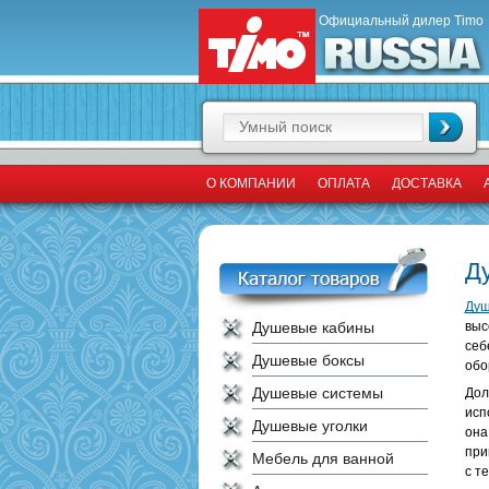
Официальный дилер Timo
О КОМПАНИИ
ОПЛАТА
ДОСТАВКА
Д
Душ
Душевые кабины
выс
себ
Душевые боксы
обо
Душевые системы
Дол
исп
Душевые уголки
она
при
Мебель для ванной
с т