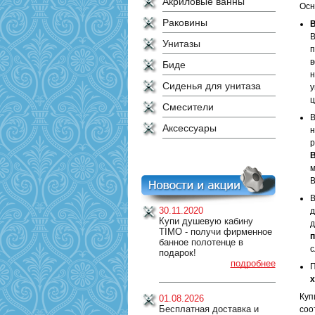
Акриловые ванны
Осн
Раковины
В
В
Унитазы
п
в
Биде
н
Сиденья для унитаза
у
ц
Смесители
В
Аксессуары
н
р
В
м
В
В
30.11.2020
д
Купи душевую кабину
д
TIMO - получи фирменное
п
банное полотенце в
с
подарок!
подробнее
П
х
Куп
01.08.2026
Бесплатная доставка и
соо