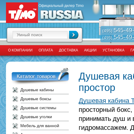
Официальный дилер Timo
545-49
(495)
545-49
(495)
О КОМПАНИИ
ОПЛАТА
ДОСТАВКА
АКЦИИ
УСТАНОВКА
Г
Душевая ка
простор
Душевые кабины
Душевые боксы
Душевая кабина 
Душевые системы
просторный бокс
Душевые уголки
принимать душ и 
Мебель для ванной
гидромассажем. Д