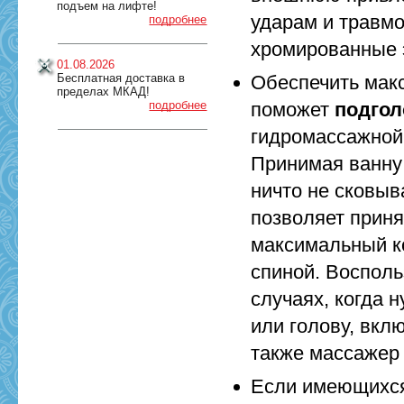
подъем на лифте!
ударам и травм
подробнее
хромированные 
01.08.2026
Бесплатная доставка в
Обеспечить макс
пределах МКАД!
подробнее
поможет
подгол
гидромассажной
Принимая ванну 
ничто не сковы
позволяет приня
максимальный к
спиной. Восполь
случаях, когда 
или голову, вкл
также массажер 
Если имеющихся