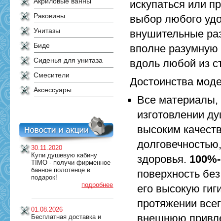
Акриловые ванны
искупаться или п
Раковины
выбор любого удо
Унитазы
внушительные раз
Биде
вполне разумную 
Сиденья для унитаза
вдоль любой из с
Смесители
Достоинства мод
Аксессуары
Все материалы,
изготовлении ду
высоким качеств
долговечностью
30.11.2020
Купи душевую кабину
здоровья.
100%-
TIMO - получи фирменное
банное полотенце в
поверхность без
подарок!
подробнее
его высокую гиг
протяжении всег
01.08.2026
внешнюю привле
Бесплатная доставка и