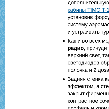
дополнительную
кабины TIMO T-
установив форсу
систему аэромас
и устраивать ту
Как и во всех м
радио
, принуди
верхний свет, т
светодиодов обр
полочка и 2 доз
Задняя стенка к
эффектом, а сте
закрыт фирменн
контрастное со
профиль и хром