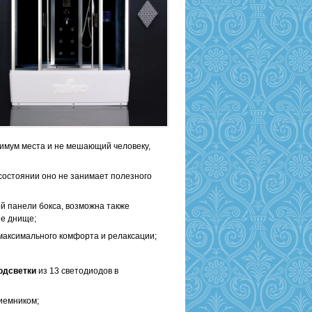
имум места и не мешающий человеку,
состоянии оно не занимает полезного
й панели бокса, возможна также
ее днище;
максимального комфорта и релаксации;
одсветки
из 13 светодиодов в
иемником;