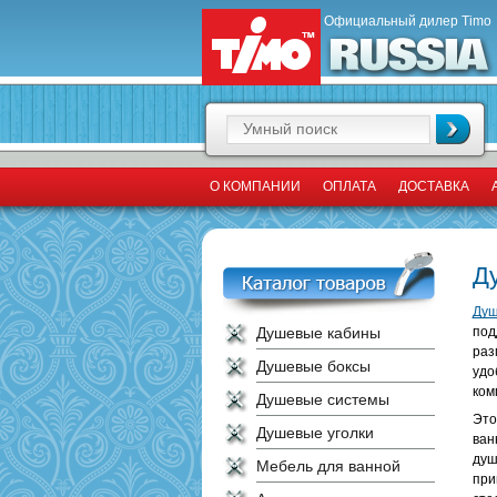
Официальный дилер Timo
О КОМПАНИИ
ОПЛАТА
ДОСТАВКА
Д
Душ
Душевые кабины
под
раз
Душевые боксы
удо
ком
Душевые системы
Это
Душевые уголки
ван
душ
Мебель для ванной
при