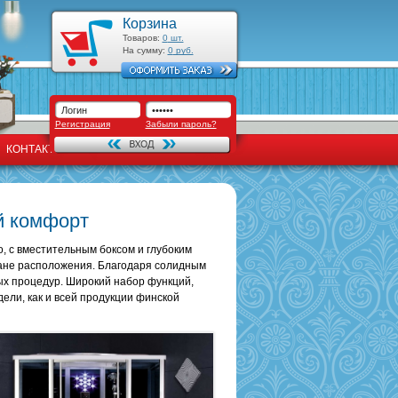
Корзина
Товаров:
0
шт.
На сумму:
0
руб.
Регистрация
Забыли пароль?
КОНТАКТЫ
й комфорт
, с вместительным боксом и глубоким
ане расположения. Благодаря солидным
ых процедур. Широкий набор функций,
ели, как и всей продукции финской