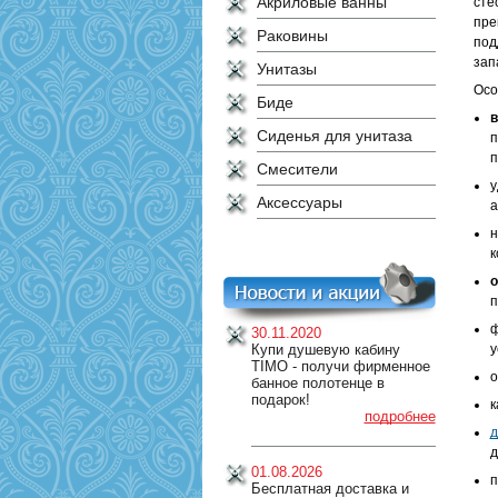
Акриловые ванны
сте
пре
Раковины
под
зап
Унитазы
Осо
Биде
в
Сиденья для унитаза
п
п
Смесители
у
Аксессуары
а
н
к
о
п
ф
30.11.2020
Купи душевую кабину
у
TIMO - получи фирменное
о
банное полотенце в
подарок!
к
подробнее
д
д
01.08.2026
п
Бесплатная доставка и