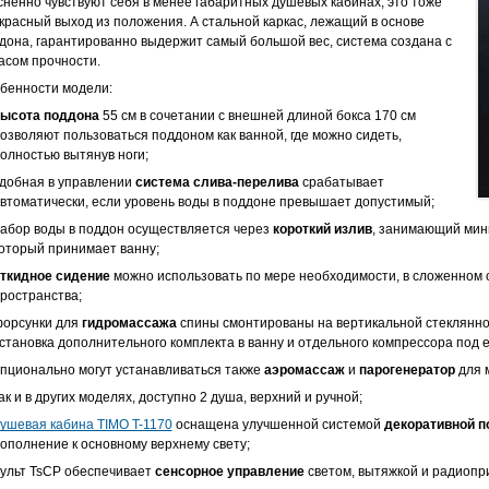
сненно чувствуют себя в менее габаритных душевых кабинах, это тоже
красный выход из положения. А стальной каркас, лежащий в основе
дона, гарантированно выдержит самый большой вес, система создана с
асом прочности.
бенности модели:
ысота поддона
55 см в сочетании с внешней длиной бокса 170 см
озволяют пользоваться поддоном как ванной, где можно сидеть,
олностью вытянув ноги;
добная в управлении
система слива-перелива
срабатывает
втоматически, если уровень воды в поддоне превышает допустимый;
абор воды в поддон осуществляется через
короткий излив
, занимающий мин
оторый принимает ванну;
ткидное сидение
можно использовать по мере необходимости, в сложенном 
ространства;
орсунки для
гидромассажа
спины смонтированы на вертикальной стеклянно
становка дополнительного комплекта в ванну и отдельного компрессора под 
пционально могут устанавливаться также
аэромассаж
и
парогенератор
для 
ак и в других моделях, доступно 2 душа, верхний и ручной;
ушевая кабина TIMO T-1170
оснащена улучшенной системой
декоративной п
ополнение к основному верхнему свету;
ульт TsCP обеспечивает
сенсорное управление
светом, вытяжкой и радиопр