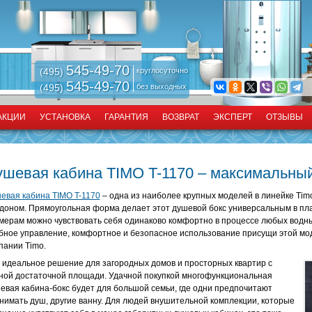
545-49-70
(495)
круглосуточно
545-49-70
(495)
без выходных
АКЦИИ
УСТАНОВКА
ГАРАНТИЯ
ВОЗВРАТ
ЭКСПЕРТ
ОТЗЫВЫ
ушевая кабина TIMO T-1170 – максимальны
евая кабина TIMO T-1170
– одна из наиболее крупных моделей в линейке Timo
доном. Прямоугольная форма делает этот душевой бокс универсальным в пл
мерам можно чувствовать себя одинаково комфортно в процессе любых водн
бное управление, комфортное и безопасное использование присущи этой мод
пании Timo.
 идеальное решение для загородных домов и просторных квартир с
ной достаточной площади. Удачной покупкой многофункциональная
евая кабина-бокс будет для большой семьи, где одни предпочитают
нимать душ, другие ванну. Для людей внушительной комплекции, которые