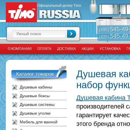
Официальный дилер Timo
545-49
(495)
545-49
(495)
О КОМПАНИИ
ОПЛАТА
ДОСТАВКА
АКЦИИ
УСТАНОВКА
Г
Душевая ка
набор функ
Душевые кабины
Душевые боксы
Душевая кабина T
Душевые системы
производителей с
Душевые уголки
гарантирует каче
Мебель для ванной
этого бренда отн