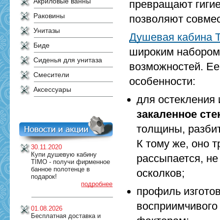
Акриловые ванны
превращают гигие
Раковины
позволяют совмес
Унитазы
Душевая кабина T
Биде
широким набором
Сиденья для унитаза
возможностей. Ее
Смесители
особенности:
Аксессуары
для остекления
закаленное сте
толщины, разбит
К тому же, оно 
30.11.2020
Купи душевую кабину
рассыпается, не
TIMO - получи фирменное
банное полотенце в
осколков;
подарок!
подробнее
профиль изгото
восприимчивого
01.08.2026
Бесплатная доставка и