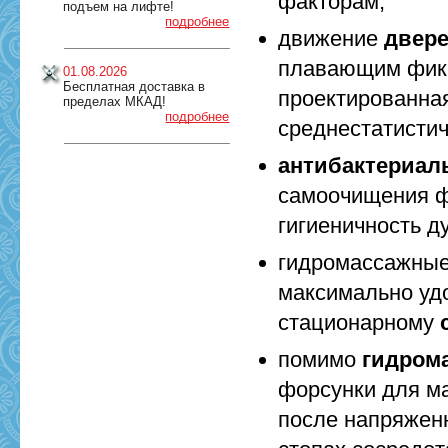
факторам;
подъем на лифте!
подробнее
движение
двер
плавающим фикс
01.08.2026
Бесплатная доставка в
проектированна
пределах МКАД!
подробнее
среднестатистич
антибактериал
самоочищения ф
гигиеничность д
гидромассажные
максимально уд
стационарному
помимо
гидром
форсунки для ма
после напряженн