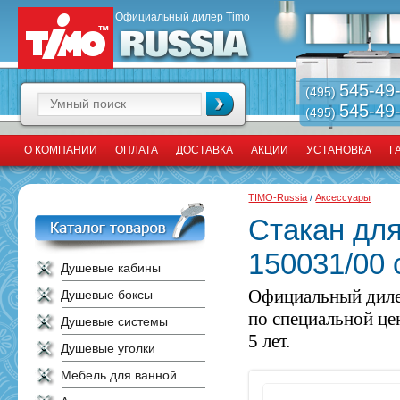
Официальный дилер Timo
545-49
(495)
545-49
(495)
О КОМПАНИИ
ОПЛАТА
ДОСТАВКА
АКЦИИ
УСТАНОВКА
Г
TIMO-Russia
/
Аксессуары
Стакан для
150031/00 
Душевые кабины
Официальный диле
Душевые боксы
по специальной це
Душевые системы
5 лет.
Душевые уголки
Мебель для ванной