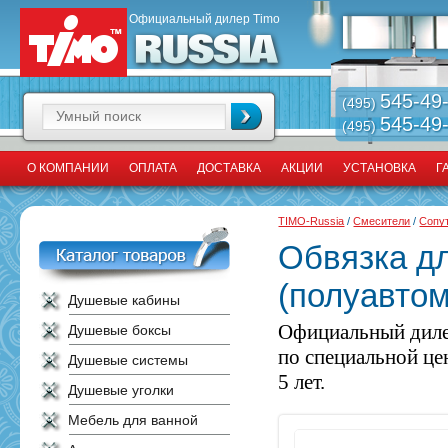
Официальный дилер Timo
545-49
(495)
545-49
(495)
О КОМПАНИИ
ОПЛАТА
ДОСТАВКА
АКЦИИ
УСТАНОВКА
Г
TIMO-Russia
/
Смесители
/
Сопу
Обвязка д
(полуавтом
Душевые кабины
Официальный диле
Душевые боксы
по специальной це
Душевые системы
5 лет.
Душевые уголки
Мебель для ванной