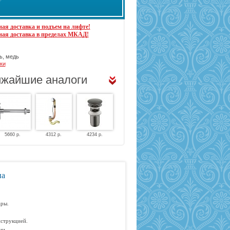
ая доставка и подъем на лифте!
ная доставка в пределах МКАД!
ь, медь
ки
жайшие аналоги
5660 р.
4312 р.
4234 р.
на
ары.
струкцией.
ии.