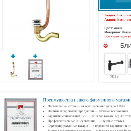
Акция: Бесплатн
Акция: Бесплат
Цвет:
Антик
Материал:
Латун
Все характеристи
Бли
5121 р.
Преимущества нашего фирменного магази
Настоящее качество — от официального дилера TIMO.
Полный ассортимент продукции — включая все новинки.
Гарантия минимальных цен — дешевле только "серые" тов
Профессиональные консультации — и лучшие отзывы.
Сертифицированные товары — с надежной гарантией и ин
Быстрая и бесплатная доставка — в Москве и по всей Росс