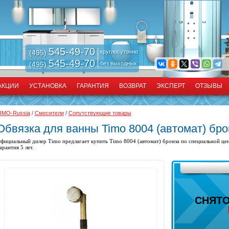
545-49-70
(495)
круглосуточно
545-49-70
(495)
без выходных
АКЦИИ
УСТАНОВКА
ГАРАНТИЯ
ВОЗВРАТ
ЭКСПЕРТ
ОТЗЫВЫ
IMO-Russia
/
Смесители
/
Сопутствующие товары
Обвязка для ванны Timo 8004 (автомат) бро
фициальный дилер Timo предлагает купить
Timo 8004 (автомат) бронза по специальной цен
арантия 5 лет.
СНЯТО