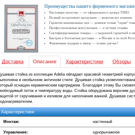
Преимущества нашего фирменного магази
Настоящее качество — от официального дилера TIMO.
Полный ассортимент продукции — включая все новинки.
Гарантия минимальных цен — дешевле только "серые" тов
Профессиональные консультации — и лучшие отзывы.
Сертифицированные товары — с надежной гарантией и ин
Быстрая и бесплатная доставка — в Москве и по всей Росс
Фирменные подарки к заказу — только для вас!
Доставка
Описание
Характеристики
Обзоры
ушевая стойка из коллекции Adelia обладает красивой геометрией корп
ыполнена в необычном античном стиле. Душевая стойка укомплектова
оторый оснащен керамическим картриджем. Благодаря этому Вы сможет
еобходимый поток и температуру воды. Стойка оборудована верхним ду
ащитой от скручивания и изливом для наполнения ванной. Душевая сис
одонагревателем.
Характеристики
Монтаж:
настенный
Управление:
однорычажное