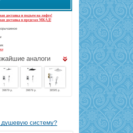
ая доставка и подъем на лифте!
ная доставка в пределах МКАД!
орычажное
м
ик
ки
жайшие аналоги
39879 р.
39879 р.
38595 р.
ю душевую систему?