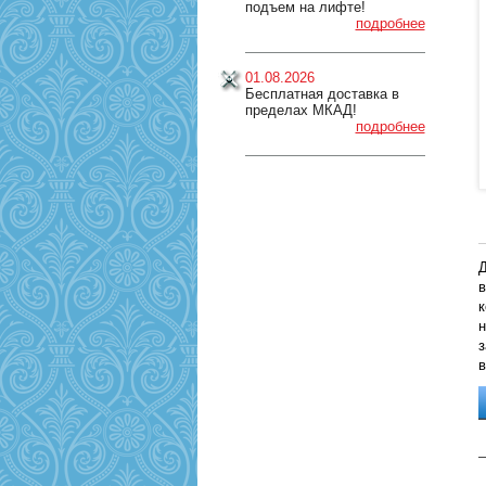
подъем на лифте!
подробнее
01.08.2026
Бесплатная доставка в
пределах МКАД!
подробнее
Д
в
к
н
з
в