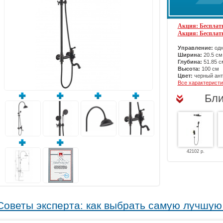
Акция: Бесплатн
Акция: Бесплат
Управление:
одн
Ширина:
20.5 см
Глубина:
51.85 с
Высота:
100 см
Цвет:
черный ант
Все характеристи
Бли
42102 р.
Советы эксперта: как выбрать самую лучшу