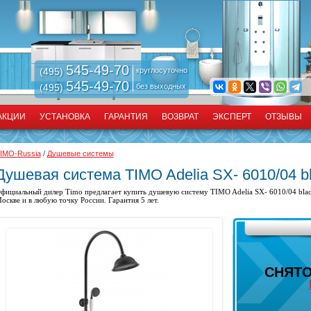
545-49-70
(495)
круглосуточно
545-49-70
(495)
без выходных
АКЦИИ
УСТАНОВКА
ГАРАНТИЯ
ВОЗВРАТ
ЭКСПЕРТ
ОТЗЫВЫ
IMO-Russia
/
Душевые системы
Душевая система TIMO Adelia SX- 6010/04 bl
фициальный дилер Timo предлагает купить
душевую систему
TIMO Adelia SX- 6010/04 blac
оскве и в любую точку России. Гарантия 5 лет.
СНЯТО