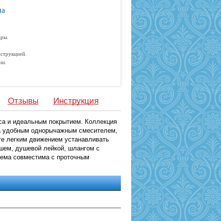
на
ары.
струкцией.
ии.
Отзывы
Инструкция
уса и идеальным покрытием. Коллекция
на удобным однорычажным смесителем,
е легким движением устанавливать
шем, душевой лейкой, шлангом с
тема совместима с проточным