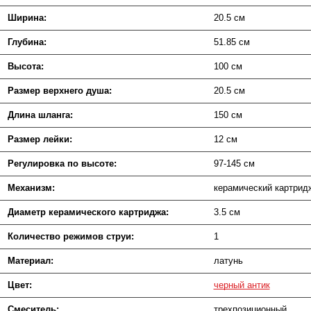
Ширина:
20.5 см
Глубина:
51.85 см
Высота:
100 см
Размер верхнего душа:
20.5 см
Длина шланга:
150 см
Размер лейки:
12 см
Регулировка по высоте:
97-145 см
Механизм:
керамический картрид
Диаметр керамического картриджа:
3.5 см
Количество режимов струи:
1
Материал:
латунь
Цвет:
черный антик
Смеситель:
трехпозиционный