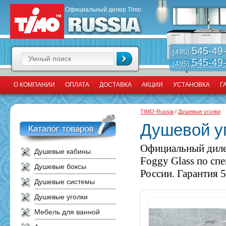
Официальный дилер Timo
545-49
(495)
545-49
(495)
О КОМПАНИИ
ОПЛАТА
ДОСТАВКА
АКЦИИ
УСТАНОВКА
Г
TIMO-Russia
/
Душевые уголки
Душевой уг
Официальный диле
Душевые кабины
Foggy Glass по сп
Душевые боксы
России. Гарантия 5
Душевые системы
Душевые уголки
Мебель для ванной