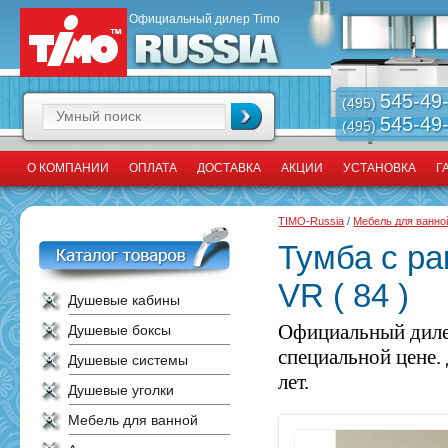
Официальный дилер Timo
545-49
(495)
545-49
(495)
О КОМПАНИИ
ОПЛАТА
ДОСТАВКА
АКЦИИ
УСТАНОВКА
Г
TIMO-Russia
/
Мебель для ванно
Тумба с ра
VR ( 84 )
Душевые кабины
Официальный диле
Душевые боксы
специальной цене.
Душевые системы
лет.
Душевые уголки
Мебель для ванной