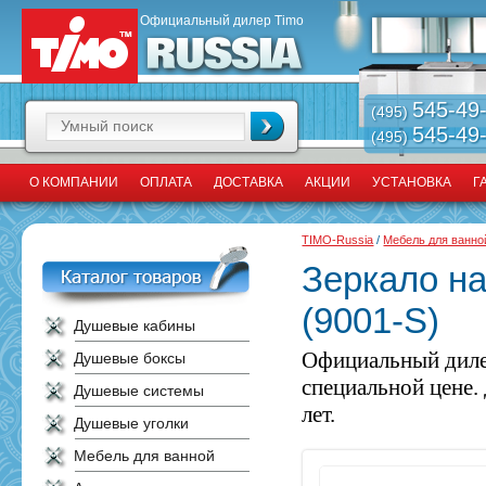
Официальный дилер Timo
545-49
(495)
545-49
(495)
О КОМПАНИИ
ОПЛАТА
ДОСТАВКА
АКЦИИ
УСТАНОВКА
Г
TIMO-Russia
/
Мебель для ванно
Зеркало на
(9001-S)
Душевые кабины
Официальный диле
Душевые боксы
специальной цене.
Душевые системы
лет.
Душевые уголки
Мебель для ванной