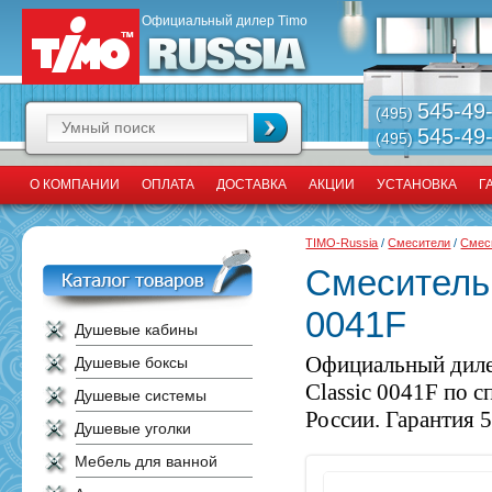
Официальный дилер Timo
545-49
(495)
545-49
(495)
О КОМПАНИИ
ОПЛАТА
ДОСТАВКА
АКЦИИ
УСТАНОВКА
Г
TIMO-Russia
/
Смесители
/
Смес
Смеситель 
0041F
Душевые кабины
Официальный диле
Душевые боксы
Classic 0041F по 
Душевые системы
России. Гарантия 5
Душевые уголки
Мебель для ванной