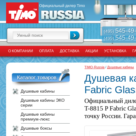
Официальный дилер Timo
545-49
(495)
545-49
(495)
О КОМПАНИИ
ОПЛАТА
ДОСТАВКА
АКЦИИ
УСТАНОВКА
Г
TIMO-Russia
/
Душевые кабины
Душевая ка
Fabric Gla
Душевые кабины
Официальный диле
Душевые кабины ЭКО
серии
T-8815 P Fabric G
Душевые кабины
точку России. Гара
премиум-люкс
Душевые боксы