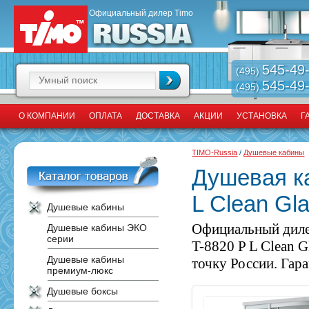
Официальный дилер Timo
545-49
(495)
545-49
(495)
О КОМПАНИИ
ОПЛАТА
ДОСТАВКА
АКЦИИ
УСТАНОВКА
Г
TIMO-Russia
/
Душевые кабины
Душевая ка
L Clean Gl
Душевые кабины
Официальный диле
Душевые кабины ЭКО
серии
T-8820 P L Clean 
Душевые кабины
точку России. Гара
премиум-люкс
Душевые боксы