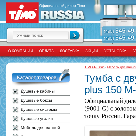
Официальный дилер Timo
545-49
(495)
545-49
(495)
О КОМПАНИИ
ОПЛАТА
ДОСТАВКА
АКЦИИ
УСТАНОВКА
Г
TIMO-Russia
/
Мебель для ванно
Тумба с дв
plus 150 M
Душевые кабины
Официальный диле
Душевые боксы
(9001-G) c золото
Душевые системы
точку России. Гара
Душевые уголки
Мебель для ванной