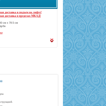
ая доставка и подъем на лифте!
ная доставка в пределах МКАД!
0 см х 78.5 см
дуба
ки
на
ары.
струкцией.
ии.