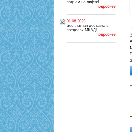
подъем на лифте!
подробнее
01.08.2026
Бесплатная доставка в
пределах МКАД!
подробнее
З
д
М
т
З