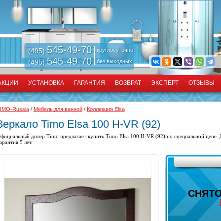
545-49-70
(495)
круглосуточно
545-49-70
(495)
без выходных
АКЦИИ
УСТАНОВКА
ГАРАНТИЯ
ВОЗВРАТ
ЭКСПЕРТ
ОТЗЫВЫ
IMO-Russia
/
Мебель для ванной
/
Коллекция Elsa
Зеркало Timo Elsa 100 H-VR (92)
фициальный дилер Timo предлагает купить
Timo Elsa 100 H-VR (92) по специальной цене. 
арантия 5 лет.
СНЯТО