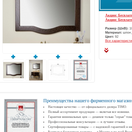
Акция: Бесплатн
Акция: Бесплат
Размер (ШхВ):
10
Материал:
шпон 
Цвет:
92
Все характеристи
Преимущества нашего фирменного магази
Настоящее качество — от официального дилера TIMO.
Полный ассортимент продукции — включая все новинки.
Гарантия минимальных цен — дешевле только "серые" тов
Профессиональные консультации — и лучшие отзывы.
Сертифицированные товары — с надежной гарантией и ин
Быстрая и бесплатная доставка — в Москве и по всей Росс