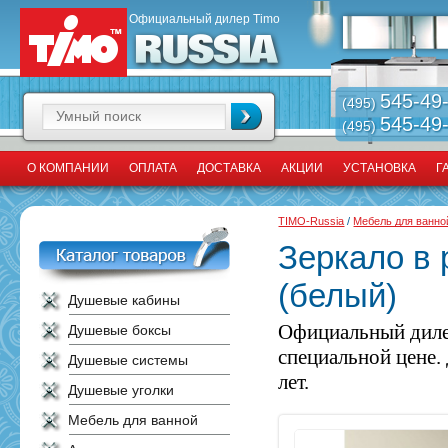
Официальный дилер Timo
545-49
(495)
545-49
(495)
О КОМПАНИИ
ОПЛАТА
ДОСТАВКА
АКЦИИ
УСТАНОВКА
Г
TIMO-Russia
/
Мебель для ванно
Зеркало в 
(белый)
Душевые кабины
Официальный диле
Душевые боксы
специальной цене.
Душевые системы
лет.
Душевые уголки
Мебель для ванной