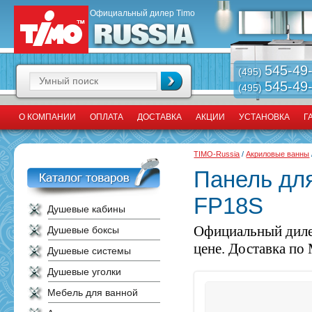
Официальный дилер Timo
545-49
(495)
545-49
(495)
О КОМПАНИИ
ОПЛАТА
ДОСТАВКА
АКЦИИ
УСТАНОВКА
Г
TIMO-Russia
/
Акриловые ванны
Панель дл
FP18S
Душевые кабины
Официальный диле
Душевые боксы
цене. Доставка по 
Душевые системы
Душевые уголки
Мебель для ванной