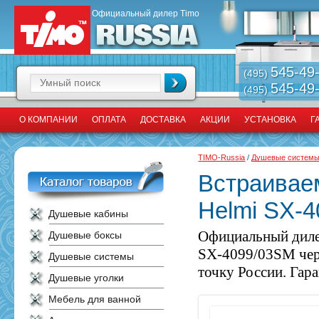
Официальный дилер Timo
545-49
(495)
545-49
(495)
О КОМПАНИИ
ОПЛАТА
ДОСТАВКА
АКЦИИ
УСТАНОВКА
Г
TIMO-Russia
/
Душевые систем
Встраивае
Helmi SX-
Душевые кабины
Официальный диле
Душевые боксы
SX-4099/03SM чер
Душевые системы
точку России. Гара
Душевые уголки
Мебель для ванной