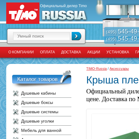
Официальный дилер Timo
545-49
(495)
545-49
(495)
О КОМПАНИИ
ОПЛАТА
ДОСТАВКА
АКЦИИ
УСТАНОВКА
Г
TIMO-Russia
/
Аксессуары
Крыша пле
Официальный диле
Душевые кабины
цене. Доставка по 
Душевые боксы
Душевые системы
Душевые уголки
Мебель для ванной