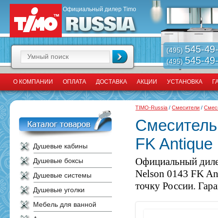
Официальный дилер Timo
545-49
(495)
545-49
(495)
О КОМПАНИИ
ОПЛАТА
ДОСТАВКА
АКЦИИ
УСТАНОВКА
Г
TIMO-Russia
/
Смесители
/
Смес
Смеситель 
FK Antique
Душевые кабины
Официальный диле
Душевые боксы
Nelson 0143 FK An
Душевые системы
точку России. Гара
Душевые уголки
Мебель для ванной