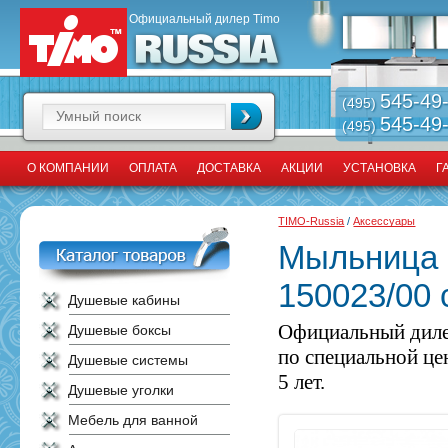
Официальный дилер Timo
545-49
(495)
545-49
(495)
О КОМПАНИИ
ОПЛАТА
ДОСТАВКА
АКЦИИ
УСТАНОВКА
Г
TIMO-Russia
/
Аксессуары
Мыльница 
150023/00 
Душевые кабины
Официальный диле
Душевые боксы
по специальной це
Душевые системы
5 лет.
Душевые уголки
Мебель для ванной