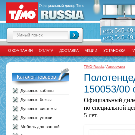
Официальный дилер Timo
545-49
(495)
545-49
(495)
О КОМПАНИИ
ОПЛАТА
ДОСТАВКА
АКЦИИ
УСТАНОВКА
Г
TIMO-Russia
/
Аксессуары
Полотенце
150053/00 
Душевые кабины
Официальный диле
Душевые боксы
по специальной це
Душевые системы
5 лет.
Душевые уголки
Мебель для ванной