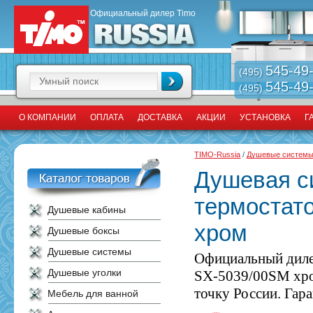
Официальный дилер Timo
545-49
(495)
545-49
(495)
О КОМПАНИИ
ОПЛАТА
ДОСТАВКА
АКЦИИ
УСТАНОВКА
Г
TIMO-Russia
/
Душевые систем
Душевая с
термостат
Душевые кабины
хром
Душевые боксы
Душевые системы
Официальный диле
Душевые уголки
SX-5039/00SM хро
точку России. Гара
Мебель для ванной