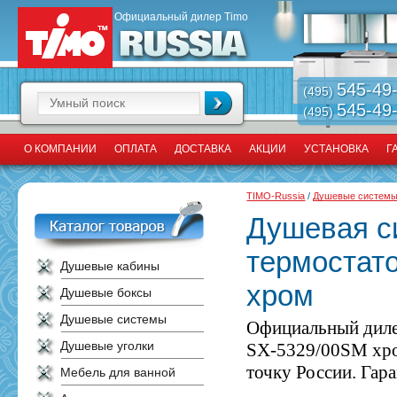
Официальный дилер Timo
545-49
(495)
545-49
(495)
О КОМПАНИИ
ОПЛАТА
ДОСТАВКА
АКЦИИ
УСТАНОВКА
Г
TIMO-Russia
/
Душевые систем
Душевая с
термостат
Душевые кабины
хром
Душевые боксы
Душевые системы
Официальный диле
Душевые уголки
SX-5329/00SM хро
точку России. Гара
Мебель для ванной