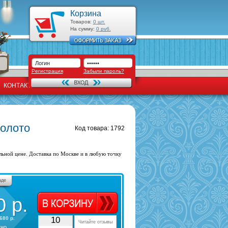
Корзина
Товаров:
0
шт.
На сумму:
0
руб.
Регистрация
Забыли пароль?
КОНТАКТЫ
золото
Код товара: 1792
льной цене. Доставка по Москве и в любую точку
аде
0
р.
680 р.
10
Читайте отзывы
тно