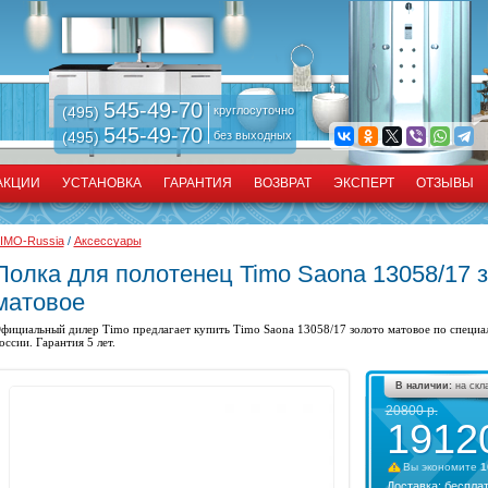
545-49-70
(495)
круглосуточно
545-49-70
(495)
без выходных
АКЦИИ
УСТАНОВКА
ГАРАНТИЯ
ВОЗВРАТ
ЭКСПЕРТ
ОТЗЫВЫ
IMO-Russia
/
Аксессуары
Полка для полотенец Timo Saona 13058/17 
матовое
фициальный дилер Timo предлагает купить
Timo Saona 13058/17 золото матовое по специа
оссии. Гарантия 5 лет.
В наличии:
на скл
20800
р.
1912
Вы экономите
1
Доставка:
беспла