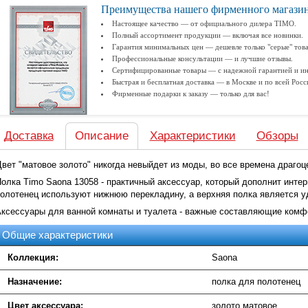
Преимущества нашего фирменного магази
Настоящее качество — от официального дилера TIMO.
Полный ассортимент продукции — включая все новинки.
Гарантия минимальных цен — дешевле только "серые" тов
Профессиональные консультации — и лучшие отзывы.
Сертифицированные товары — с надежной гарантией и ин
Быстрая и бесплатная доставка — в Москве и по всей Росс
Фирменные подарки к заказу — только для вас!
Доставка
Описание
Характеристики
Обзоры
вет "матовое золото" никогда невыйдет из моды, во все времена драго
олка Timo Saona 13058 - практичный аксессуар, который дополнит интер
олотенец используют нижнюю перекладину, а верхняя полка является у
ксессуары для ванной комнаты и туалета - важные составляющие комфо
Общие характеристики
Коллекция:
Saona
Назначение:
полка для полотенец
Цвет аксессуара:
золото матовое