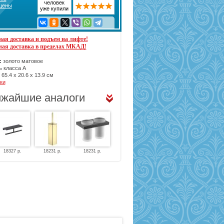
человек
 цены
уже купили
ая доставка и подъем на лифте!
ная доставка в пределах МКАД!
:
золото матовое
 класса А
65.4 х 20.6 х 13.9 см
ки
жайшие аналоги
18327 р.
18231 р.
18231 р.