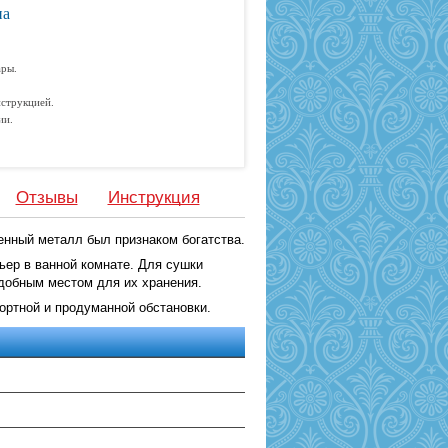
на
ары.
струкцией.
ии.
Отзывы
Инструкция
ценный металл был признаком богатства.
ьер в ванной комнате. Для сушки
добным местом для их хранения.
ртной и продуманной обстановки.