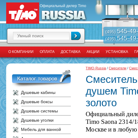
Официальный дилер Timo
545-49
(495)
545-49
(495)
О КОМПАНИИ
ОПЛАТА
ДОСТАВКА
АКЦИИ
УСТАНОВКА
Г
TIMO-Russia
/
Смесители
/
Смес
Смеситель
душем Tim
Душевые кабины
золото
Душевые боксы
Душевые системы
Официальный диле
Душевые уголки
Timo Saona 2314/1
Москве и в любую 
Мебель для ванной