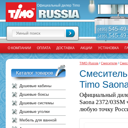
Официальный дилер Timo
545-49
(495)
545-49
(495)
О КОМПАНИИ
ОПЛАТА
ДОСТАВКА
АКЦИИ
УСТАНОВКА
Г
TIMO-Russia
/
Смесители
/
Смес
Смеситель
Timo Saon
Душевые кабины
Официальный диле
Душевые боксы
Saona 2372/03SM ч
Душевые системы
любую точку Росси
Душевые уголки
Мебель для ванной