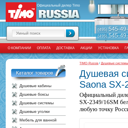
Официальный дилер Timo
545-49
(495)
545-49
(495)
О КОМПАНИИ
ОПЛАТА
ДОСТАВКА
АКЦИИ
УСТАНОВКА
Г
TIMO-Russia
/
Душевые систем
Душевая с
Saona SX-
Душевые кабины
Официальный диле
Душевые боксы
SX-2349/16SM белы
Душевые системы
любую точку Росси
Душевые уголки
Мебель для ванной