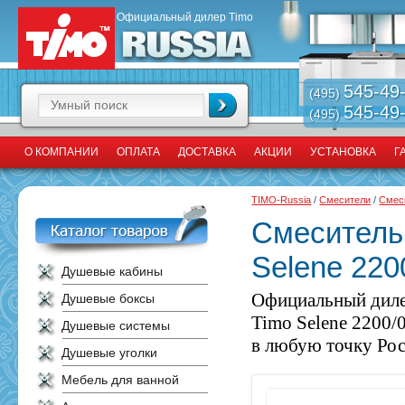
Официальный дилер Timo
545-49
(495)
545-49
(495)
О КОМПАНИИ
ОПЛАТА
ДОСТАВКА
АКЦИИ
УСТАНОВКА
Г
TIMO-Russia
/
Смесители
/
Смес
Смеситель
Selene 220
Душевые кабины
Официальный диле
Душевые боксы
Timo Selene 2200/
Душевые системы
в любую точку Росс
Душевые уголки
Мебель для ванной