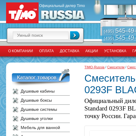
Официальный дилер Timo
545-49
(495)
545-49
(495)
О КОМПАНИИ
ОПЛАТА
ДОСТАВКА
АКЦИИ
УСТАНОВКА
Г
TIMO-Russia
/
Смесители
/
Смес
Смеситель 
0293F BL
Душевые кабины
Официальный диле
Душевые боксы
Standard 0293F BL
Душевые системы
точку России. Гара
Душевые уголки
Мебель для ванной