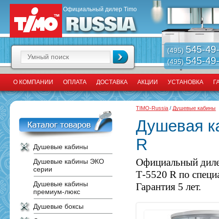
Официальный дилер Timo
545-49
(495)
545-49
(495)
О КОМПАНИИ
ОПЛАТА
ДОСТАВКА
АКЦИИ
УСТАНОВКА
Г
TIMO-Russia
/
Душевые кабины
Душевая ка
R
Душевые кабины
Официальный диле
Душевые кабины ЭКО
серии
Т-5520 R по специ
Душевые кабины
Гарантия 5 лет.
премиум-люкс
Душевые боксы