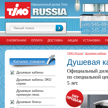
Официальный дилер Timo
545-49
(495)
545-49
(495)
О КОМПАНИИ
ОПЛАТА
ДОСТАВКА
АКЦИИ
УСТАНОВКА
Г
TIMO-Russia
/
Душевые кабины
Душевая к
Официальный диле
Душевые кабины
по специальной це
Душевые кабины ЭКО
5 лет.
серии
Душевые кабины
премиум-люкс
Душевые боксы