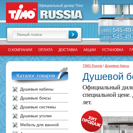
Официальный дилер Timo
545-49
(495)
545-49
(495)
О КОМПАНИИ
ОПЛАТА
ДОСТАВКА
АКЦИИ
УСТАНОВКА
Г
TIMO-Russia
/
Душевые боксы
Душевой б
Официальный диле
Душевые кабины
специальной цене.
Душевые боксы
лет.
Душевые системы
Душевые уголки
Мебель для ванной