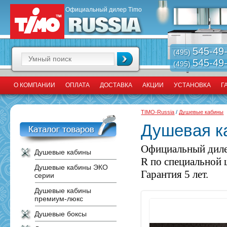
Официальный дилер Timo
545-49
(495)
545-49
(495)
О КОМПАНИИ
ОПЛАТА
ДОСТАВКА
АКЦИИ
УСТАНОВКА
Г
TIMO-Russia
/
Душевые кабины
Душевая к
Официальный диле
Душевые кабины
R по специальной 
Душевые кабины ЭКО
Гарантия 5 лет.
серии
Душевые кабины
премиум-люкс
Душевые боксы