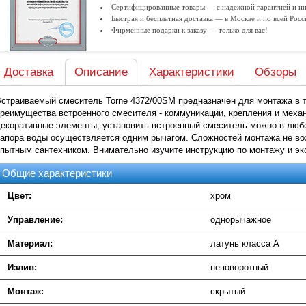
Сертифицированные товары — с надежной гарантией и ин
Быстрая и бесплатная доставка — в Москве и по всей Росс
Фирменные подарки к заказу — только для вас!
Доставка
Описание
Характеристики
Обзоры
страиваемый смеситель Torne 4372/00SM предназначен для монтажа в т
реимущества встроенного смесителя - коммуникации, крепления и механ
екоративные элементы, установить встроенный смеситель можно в любо
апора воды осуществляется одним рычагом. Сложностей монтажа не воз
пытным сантехником. Внимательно изучите инструкцию по монтажу и эк
Общие характеристики
Цвет:
хром
Управление:
однорычажное
Материал:
латунь класса А
Излив:
неповоротный
Монтаж:
скрытый