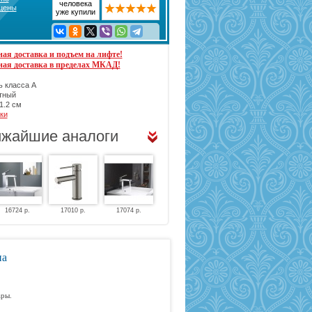
человека
 цены
уже купили
ая доставка и подъем на лифте!
ная доставка в пределах МКАД!
 класса А
тный
1.2 см
ки
жайшие аналоги
16724 р.
17010 р.
17074 р.
на
ары.