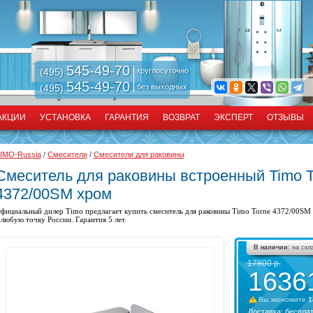
545-49-70
(495)
круглосуточно
545-49-70
(495)
без выходных
АКЦИИ
УСТАНОВКА
ГАРАНТИЯ
ВОЗВРАТ
ЭКСПЕРТ
ОТЗЫВЫ
IMO-Russia
/
Смесители
/
Смесители для раковины
Смеситель для раковины встроенный Timo T
4372/00SM хром
фициальный дилер Timo предлагает купить
смеситель для раковины
Timo Torne 4372/00SM 
 любую точку России. Гарантия 5 лет.
В наличии:
на скл
17800
р.
1636
Вы экономите
1
Доставка:
беспла