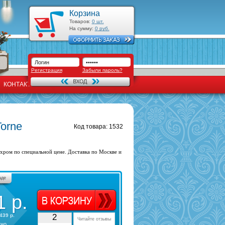
Корзина
Товаров:
0
шт.
На сумму:
0
руб.
Регистрация
Забыли пароль?
КОНТАКТЫ
orne
Код товара: 1532
хром по специальной цене. Доставка по Москве и
аде
1
р.
439 р.
2
Читайте отзывы
тно