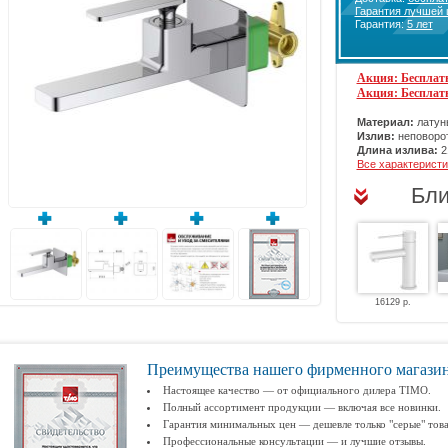
Гарантия лучшей
Гарантия:
5 лет
Акция: Бесплатн
Акция: Бесплат
Материал:
латунь
Излив:
неповоро
Длина излива:
2
Все характеристи
Бли
16129 р.
Преимущества нашего фирменного магази
Настоящее качество — от официального дилера TIMO.
Полный ассортимент продукции — включая все новинки.
Гарантия минимальных цен — дешевле только "серые" тов
Профессиональные консультации — и лучшие отзывы.