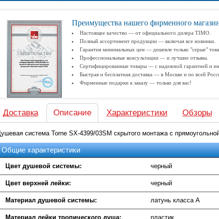
Преимущества нашего фирменного магази
Настоящее качество — от официального дилера TIMO.
Полный ассортимент продукции — включая все новинки.
Гарантия минимальных цен — дешевле только "серые" тов
Профессиональные консультации — и лучшие отзывы.
Сертифицированные товары — с надежной гарантией и ин
Быстрая и бесплатная доставка — в Москве и по всей Росс
Фирменные подарки к заказу — только для вас!
Доставка
Описание
Характеристики
Обзоры
ушевая система Torne SX-4399/03SM скрытого монтажа с прямоугольной
Общие характеристики
Цвет душевой системы:
черный
Цвет верхней лейки:
черный
Материал душевой системы:
латунь класса А
Материал лейки тропического душа:
пластик