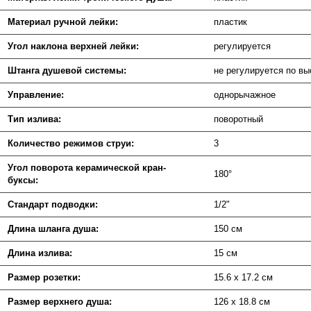
Материал ручной лейки:
пластик
Угол наклона верхней лейки:
регулируется
Штанга душевой системы:
не регулируется по вы
Управление:
однорычажное
Тип излива:
поворотный
Количество режимов струи:
3
Угол поворота керамической кран-
180°
буксы:
Стандарт подводки:
1/2"
Длина шланга душа:
150 см
Длина излива:
15 см
Размер розетки:
15.6 х 17.2 см
Размер верхнего душа:
126 х 18.8 см