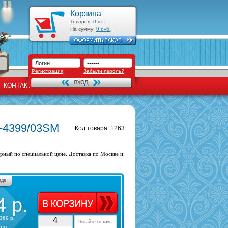
Корзина
Товаров:
0
шт.
На сумму:
0
руб.
Регистрация
Забыли пароль?
КОНТАКТЫ
X-4399/03SM
Код товара: 1263
ный по специальной цене. Доставка по Москве и
аде
4
р.
386 р.
4
Читайте отзывы
тно