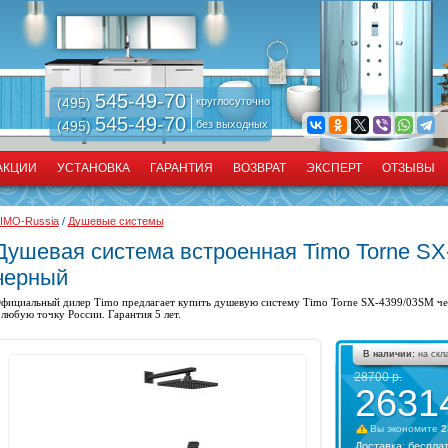
545-49-70
(495)
круглосуточно
545-49-70
(495)
без выходных
АКЦИИ
УСТАНОВКА
ГАРАНТИЯ
ВОЗВРАТ
ЭКСПЕРТ
ОТЗЫВЫ
IMO-Russia
/
Душевые системы
Душевая система встроенная Timo Torne S
черный
фициальный дилер Timo предлагает купить
душевую систему
Timo Torne SX-4399/03SM чер
 любую точку России. Гарантия 5 лет.
В наличии:
на скл
28700
р.
2631
Вы экономите
2
Доставка:
беспла