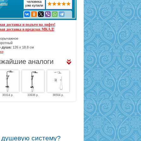
человека
 цены
уже купили
ая доставка и подъем на лифте!
ная доставка в пределах МКАД!
орычажное
оротный
 душа:
126 х 18.8 см
ки
жайшие аналоги
30314 р.
33936 р.
36504 р.
ю душевую систему?