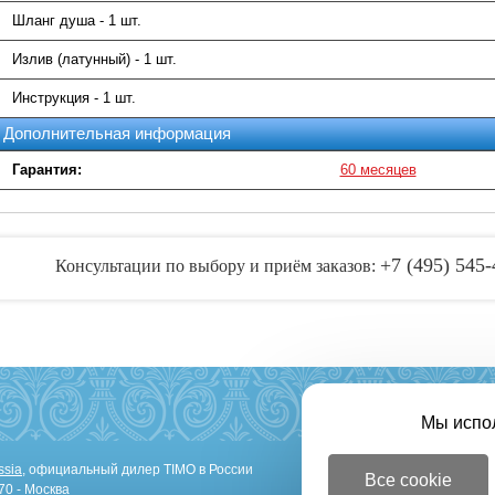
Шланг душа - 1 шт.
Излив (латунный) - 1 шт.
Инструкция - 1 шт.
Дополнительная информация
Гарантия:
60 месяцев
+7 (495) 545-
Консультации по выбору и приём заказов:
Мы испо
ssia
, официальный дилер TIMO в России
О компании
Опл
Все cookie
70 - Москва