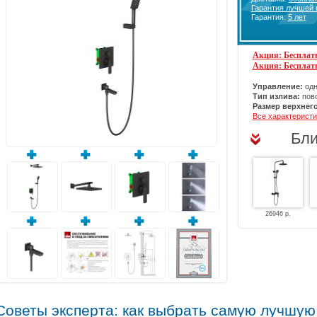
Гарантия лучшей
Гарантия:
5 лет
Акция: Бесплатн
Акция: Бесплат
Управление:
одн
Тип излива:
пов
Размер верхнего
Все характеристи
Бли
26946 р.
Советы эксперта: как выбрать самую лучшу