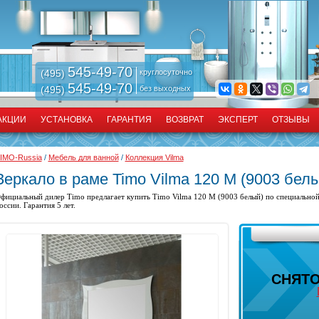
545-49-70
(495)
круглосуточно
545-49-70
(495)
без выходных
АКЦИИ
УСТАНОВКА
ГАРАНТИЯ
ВОЗВРАТ
ЭКСПЕРТ
ОТЗЫВЫ
IMO-Russia
/
Мебель для ванной
/
Коллекция Vilma
Зеркало в раме Timo Vilma 120 M (9003 бел
фициальный дилер Timo предлагает купить
Timo Vilma 120 M (9003 белый) по специальной
оссии. Гарантия 5 лет.
СНЯТО