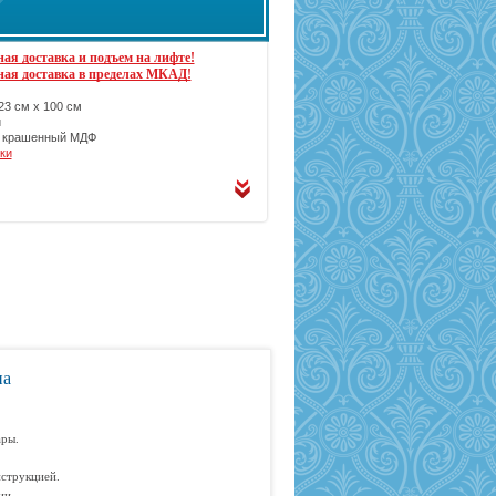
ая доставка и подъем на лифте!
ная доставка в пределах МКАД!
3 см х 100 см
й
крашенный МДФ
ки
на
ары.
струкцией.
ии.