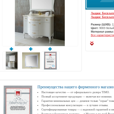
Акция: Бесплатн
Акция: Бесплат
Размер (ШХВ):
12
Цвет:
9003 белы
Материал рамы:
Все характеристи
Преимущества нашего фирменного магази
Настоящее качество — от официального дилера TIMO.
Полный ассортимент продукции — включая все новинки.
Гарантия минимальных цен — дешевле только "серые" тов
Профессиональные консультации — и лучшие отзывы.
Сертифицированные товары — с надежной гарантией и ин
Быстрая и бесплатная доставка — в Москве и по всей Росс