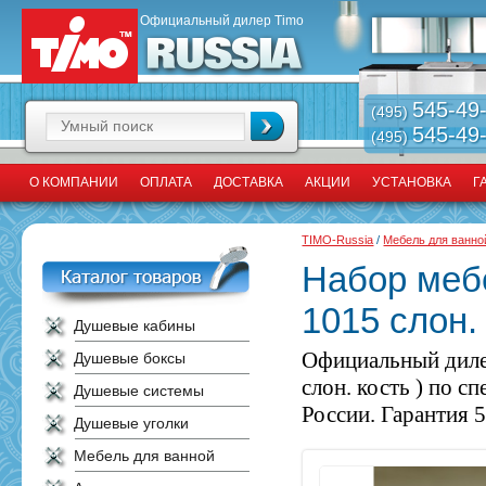
Официальный дилер Timo
545-49
(495)
545-49
(495)
О КОМПАНИИ
ОПЛАТА
ДОСТАВКА
АКЦИИ
УСТАНОВКА
Г
TIMO-Russia
/
Мебель для ванно
Набор мебе
1015 слон. 
Душевые кабины
Официальный диле
Душевые боксы
слон. кость ) по с
Душевые системы
России. Гарантия 5
Душевые уголки
Мебель для ванной