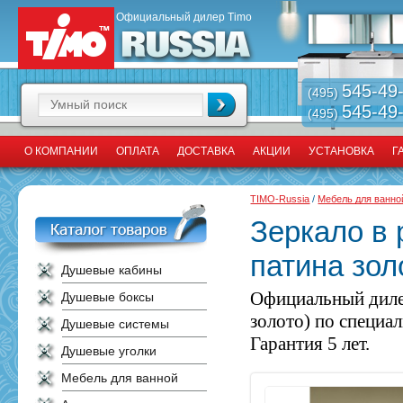
Официальный дилер Timo
545-49
(495)
545-49
(495)
О КОМПАНИИ
ОПЛАТА
ДОСТАВКА
АКЦИИ
УСТАНОВКА
Г
TIMO-Russia
/
Мебель для ванно
Зеркало в 
патина зол
Душевые кабины
Официальный диле
Душевые боксы
золото) по специа
Душевые системы
Гарантия 5 лет.
Душевые уголки
Мебель для ванной