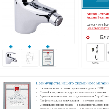
Акция: Бесплатн
Акция: Бесплат
однорычажный дл
Все характеристи
Бли
7719 р.
Преимущества нашего фирменного магази
Настоящее качество — от официального дилера TIMO.
Полный ассортимент продукции — включая все новинки.
Гарантия минимальных цен — дешевле только "серые" тов
Профессиональные консультации — и лучшие отзывы.
Сертифицированные товары — с надежной гарантией и ин
Быстрая и бесплатная доставка — в Москве и по всей Росс