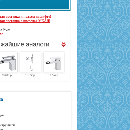
ая доставка и подъем на лифте!
ная доставка в пределах МКАД!
я биде
ки
жайшие аналоги
15436 р.
16722 р.
16724 р.
на
ары.
струкцией.
ии.