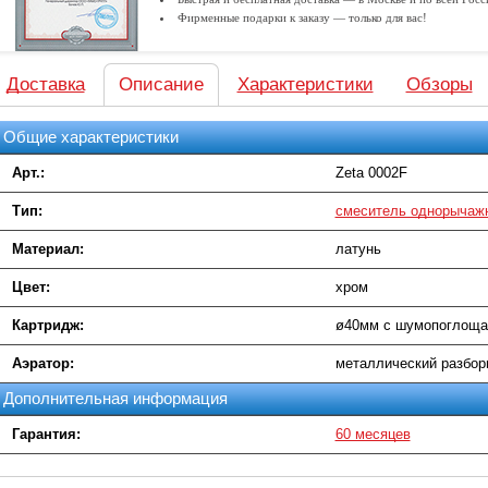
Фирменные подарки к заказу — только для вас!
Доставка
Описание
Характеристики
Обзоры
Общие характеристики
Арт.:
Zeta 0002F
Тип:
cмеситель однорычаж
Материал:
латунь
Цвет:
хром
Картридж:
ø40мм с шумопоглоща
Аэратор:
металлический разбор
Дополнительная информация
Гарантия:
60 месяцев