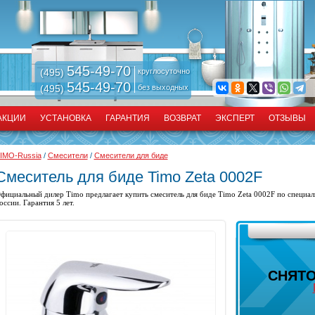
545-49-70
(495)
круглосуточно
545-49-70
(495)
без выходных
АКЦИИ
УСТАНОВКА
ГАРАНТИЯ
ВОЗВРАТ
ЭКСПЕРТ
ОТЗЫВЫ
IMO-Russia
/
Смесители
/
Смесители для биде
Смеситель для биде Timo Zeta 0002F
фициальный дилер Timo предлагает купить
смеситель для биде
Timo Zeta 0002F по специал
оссии. Гарантия 5 лет.
СНЯТО