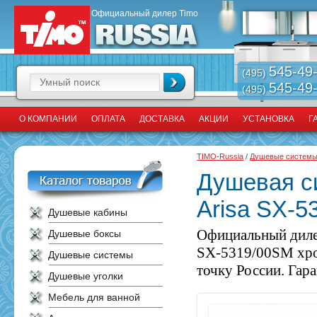
Официальный дилер Timo
545-49
(495)
545-49
(495)
О КОМПАНИИ
ОПЛАТА
ДОСТАВКА
АКЦИИ
УСТАНОВКА
Г
TIMO-Russia
/
Душевые систем
Душевая с
Arisa SX-
Душевые кабины
Официальный диле
Душевые боксы
SX-5319/00SM хро
Душевые системы
точку России. Гара
Душевые уголки
Мебель для ванной