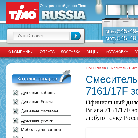
Официальный дилер Timo
545-49
(495)
545-49
(495)
О КОМПАНИИ
ОПЛАТА
ДОСТАВКА
АКЦИИ
УСТАНОВКА
Г
TIMO-Russia
/
Смесители
/
Смес
Смеситель 
7161/17F з
Душевые кабины
Официальный диле
Душевые боксы
Briana 7161/17F з
Душевые системы
любую точку Росси
Душевые уголки
Мебель для ванной