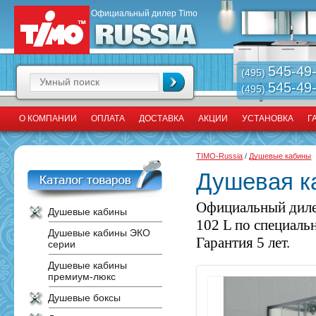
Официальный дилер Timo
545-49
(495)
545-49
(495)
О КОМПАНИИ
ОПЛАТА
ДОСТАВКА
АКЦИИ
УСТАНОВКА
Г
TIMO-Russia
/
Душевые кабины
Душевая к
Официальный диле
Душевые кабины
102 L по специаль
Душевые кабины ЭКО
Гарантия 5 лет.
серии
Душевые кабины
премиум-люкс
Душевые боксы