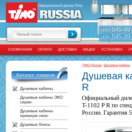
Официальный дилер Timo
545-49
(495)
545-49
(495)
О КОМПАНИИ
ОПЛАТА
ДОСТАВКА
АКЦИИ
УСТАНОВКА
Г
TIMO-Russia
/
Душевые кабины
Душевая ка
R
Душевые кабины
Официальный диле
Душевые кабины ЭКО
серии
T-1102 P R по спе
Душевые кабины
России. Гарантия 5
премиум-люкс
Душевые боксы