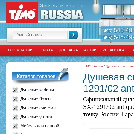
Официальный дилер Timo
545-49
(495)
545-49
(495)
О КОМПАНИИ
ОПЛАТА
ДОСТАВКА
АКЦИИ
УСТАНОВКА
Г
TIMO-Russia
/
Душевые систем
Душевая с
1291/02 an
Душевые кабины
Официальный диле
Душевые боксы
SX-1291/02 antiqu
Душевые системы
точку России. Гара
Душевые уголки
Мебель для ванной